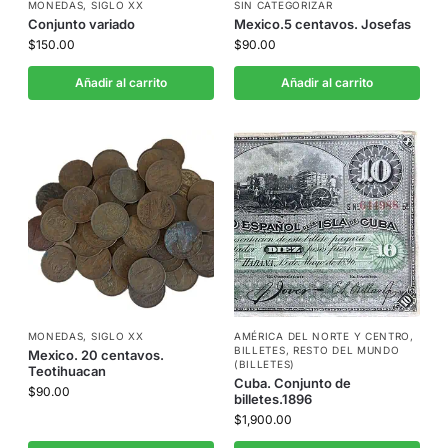
MONEDAS
,
SIGLO XX
SIN CATEGORIZAR
Conjunto variado
Mexico.5 centavos. Josefas
$
150.00
$
90.00
Añadir al carrito
Añadir al carrito
MONEDAS
,
SIGLO XX
AMÉRICA DEL NORTE Y CENTRO
,
BILLETES
,
RESTO DEL MUNDO
Mexico. 20 centavos.
(BILLETES)
Teotihuacan
Cuba. Conjunto de
$
90.00
billetes.1896
$
1,900.00