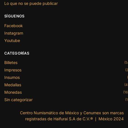
Lo que no se puede publicar
SÍGUENOS
Facebook
Instagram
Youtube
CATEGORÍAS
Billetes
(5
Impresos
(2
Insumos
Medallas
(4
Monedas
(16
Sin categorizar
(1
Centro Numismático de México y Cenumex son marcas
registradas de Haifurai S.A de C.V.® ❘ México 2024