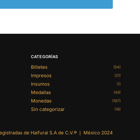
CATEGORÍAS
Billetes
(54)
Impresos
(21)
Insumos
(1)
Medallas
(49)
Monedas
(167)
Sin categorizar
(16)
gistradas de Haifurai S.A de C.V.® ❘ México 2024