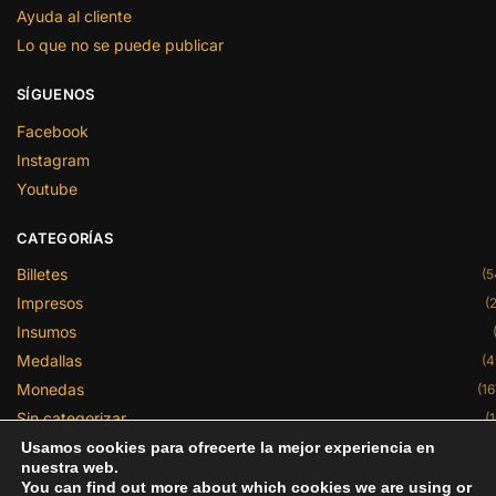
Ayuda al cliente
Lo que no se puede publicar
SÍGUENOS
Facebook
Instagram
Youtube
CATEGORÍAS
Billetes
(5
Impresos
(2
Insumos
Medallas
(4
Monedas
(16
Sin categorizar
(1
Usamos cookies para ofrecerte la mejor experiencia en
nuestra web.
Centro Numismático de México y Cenumex son marcas
You can find out more about which cookies we are using or
registradas de Haifurai S.A de C.V.® ❘ México 2024