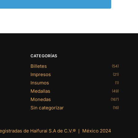
CATEGORÍAS
Billetes
(54)
Impresos
(21)
Insumos
(1)
Medallas
(49)
Monedas
(167)
Sin categorizar
(16)
gistradas de Haifurai S.A de C.V.® ❘ México 2024