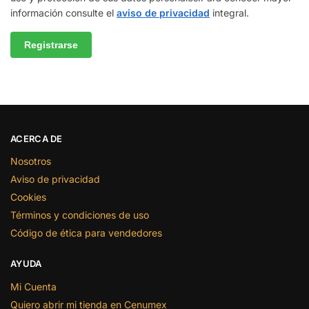
información consulte el
aviso de privacidad
integral.
Registrarse
ACERCA DE
Nosotros
Aviso de privacidad
Cookies
Términos y condiciones de uso
Código de ética para vendedores
AYUDA
Mi Cuenta
Quiero abrir mi tienda en Cenumex