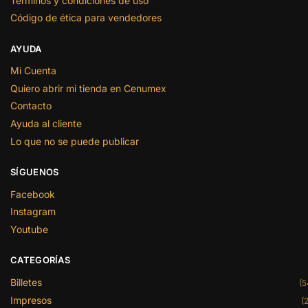
Términos y condiciones de uso
Código de ética para vendedores
AYUDA
Mi Cuenta
Quiero abrir mi tienda en Cenumex
Contacto
Ayuda al cliente
Lo que no se puede publicar
SÍGUENOS
Facebook
Instagram
Youtube
CATEGORÍAS
Billetes
(5
Impresos
(2