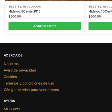
BILLETES
,
REVOLUCIÓN
BILLETES
,
REVO
Hidalgo.5Cents.1915
Hidalgo.10Cent
$
500.00
$
600.00
Añadir al carrito
ACERCA DE
Nosotros
Aviso de privacidad
Cookies
Términos y condiciones de uso
Código de ética para vendedores
AYUDA
Mi Cuenta