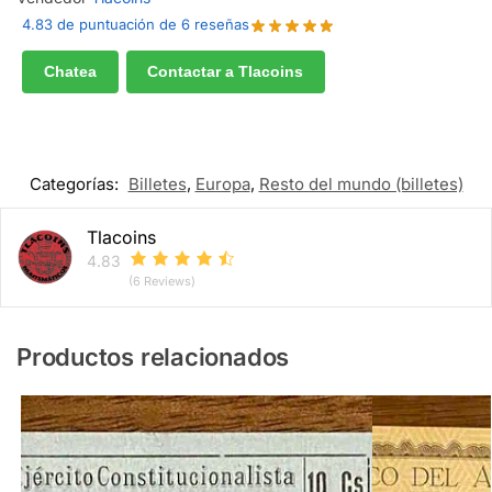
4.83 de puntuación de 6 reseñas
Chatea
Contactar a Tlacoins
Categorías:
Billetes
,
Europa
,
Resto del mundo (billetes)
Tlacoins
4.83
(6 Reviews)
Productos relacionados