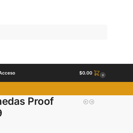
Buscar
Acceso
$
0.00
0
nedas Proof
9