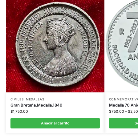
CIVILES
,
MEDALLAS
CONMEMORATIV
Gran Bretaña.Medalla.1849
Medalla 70 An
$
1,750.00
$
750.00
–
$
2,5
Añadir al carrito
S