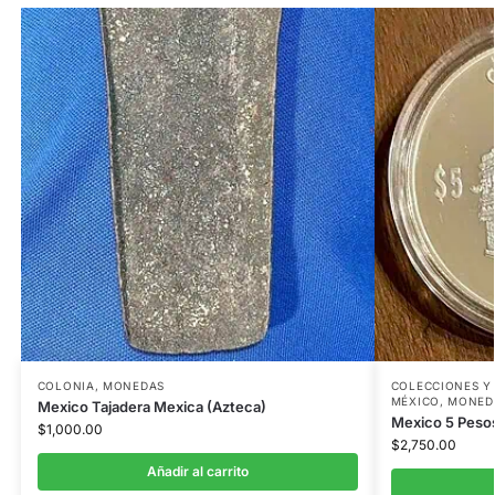
COLONIA
,
MONEDAS
COLECCIONES Y 
MÉXICO
,
MONED
Mexico Tajadera Mexica (Azteca)
Mexico 5 Peso
$
1,000.00
$
2,750.00
Añadir al carrito