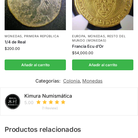
MONEDAS
,
PRIMERA REPÚBLICA
EUROPA
,
MONEDAS
,
RESTO DEL
MUNDO (MONEDAS)
1/4 de Real
Francia Ecu d’Or
$
200.00
$
54,000.00
Añadir al carrito
Añadir al carrito
Categorías:
Colonia
,
Monedas
Kimura Numismática
5.00
(1 Review)
Productos relacionados