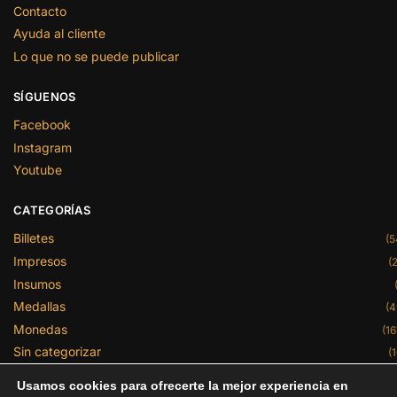
Contacto
Ayuda al cliente
Lo que no se puede publicar
SÍGUENOS
Facebook
Instagram
Youtube
CATEGORÍAS
Billetes
(5
Impresos
(2
Insumos
Medallas
(4
Monedas
(16
Sin categorizar
(1
Usamos cookies para ofrecerte la mejor experiencia en
Centro Numismático de México y Cenumex son marcas