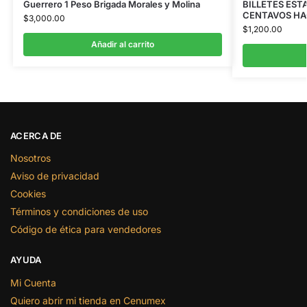
Guerrero 1 Peso Brigada Morales y Molina
BILLETES EST
CENTAVOS HAC
$
3,000.00
$
1,200.00
Añadir al carrito
ACERCA DE
Nosotros
Aviso de privacidad
Cookies
Términos y condiciones de uso
Código de ética para vendedores
AYUDA
Mi Cuenta
Quiero abrir mi tienda en Cenumex