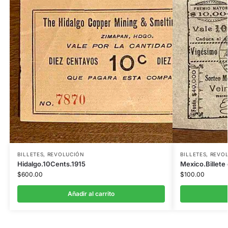
BILLETES
,
REVOLUCIÓN
BILLETES
,
REVO
Hidalgo.10Cents.1915
Mexico.Billete 
$
600.00
$
100.00
Añadir al carrito