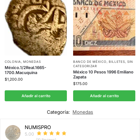
COLONIA
,
MONEDAS
BANCO DE MÉXICO
,
BILLETES
,
SIN
CATEGORIZAR
México.1/2Real.1665-
México 10 Pesos 1996 Emiliano
1700.Macuquina
Zapata
$
1,200.00
$
175.00
Añadir al carrito
Añadir al carrito
Categoría:
Monedas
NUMISPRO
5.00
(10 Reviews)