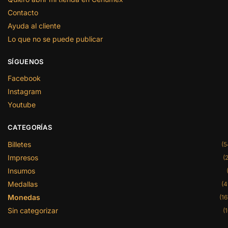
Contacto
Ayuda al cliente
Lo que no se puede publicar
SÍGUENOS
Facebook
Instagram
Youtube
CATEGORÍAS
Billetes
(5
Impresos
(2
Insumos
Medallas
(4
Monedas
(16
Sin categorizar
(1