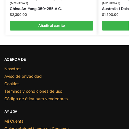
(MONEDAS)
(MONEDAS)
China.An-Yang.350-255.A.C.
Australia 1 Dola
$
2,300.00
$
1,500.00
Añadir al carrito
ACERCA DE
Nosotros
Aviso de privacidad
Cookies
Términos y condiciones de uso
Código de ética para vendedores
AYUDA
Mi Cuenta
Quiero abrir mi tienda en Cenumex