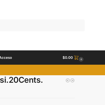
Buscar
Acceso
$
0.00
0
si.20Cents.