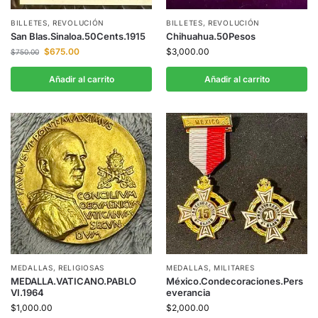
BILLETES
,
REVOLUCIÓN
BILLETES
,
REVOLUCIÓN
San Blas.Sinaloa.50Cents.1915
Chihuahua.50Pesos
$
675.00
$
3,000.00
$
750.00
Añadir al carrito
Añadir al carrito
MEDALLAS
,
RELIGIOSAS
MEDALLAS
,
MILITARES
MEDALLA.VATICANO.PABLO
México.Condecoraciones.Pers
VI.1964
everancia
$
1,000.00
$
2,000.00