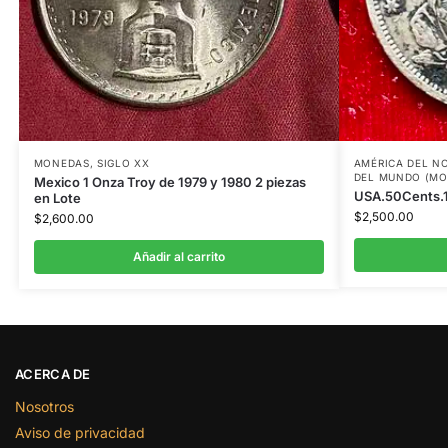
MONEDAS
,
SIGLO XX
AMÉRICA DEL N
DEL MUNDO (MO
Mexico 1 Onza Troy de 1979 y 1980 2 piezas
USA.50Cents.
en Lote
$
2,500.00
$
2,600.00
Añadir al carrito
ACERCA DE
Nosotros
Aviso de privacidad