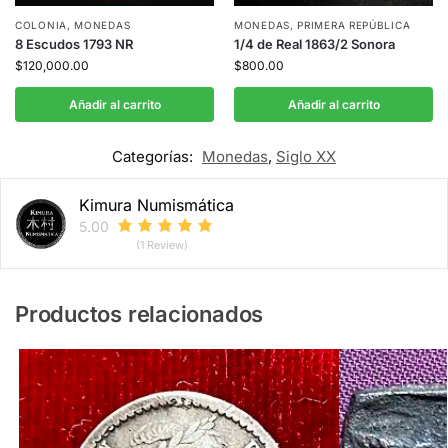
COLONIA
,
MONEDAS
MONEDAS
,
PRIMERA REPÚBLICA
8 Escudos 1793 NR
1/4 de Real 1863/2 Sonora
$
120,000.00
$
800.00
Añadir al carrito
Añadir al carrito
Categorías:
Monedas
,
Siglo XX
Kimura Numismática
5.00
(1 Review)
Productos relacionados